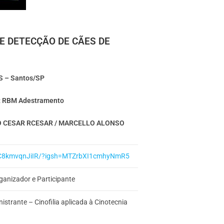
E DETECÇÃO DE CÃES DE
 – Santos/SP
:
RBM Adestramento
O CESAR RCESAR / MARCELLO ALONSO
el/C8kmvqnJiIR/?igsh=MTZrbXI1cmhyNmR5
ganizador e Participante
nistrante – Cinofilia aplicada à Cinotecnia