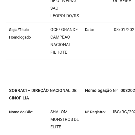
DE OLIVEIRA/
OLIVEIRA
SÃO
LEOPOLDO/RS
GCF/ GRANDE
03/01/202
Sigla/Título
Data:
CAMPEÃO
Homologado
NACIONAL
FILHOTE
SOBRACI – DIREÇÃO NACIONAL DE
Homologação Nº : 00320
CINOFILIA
SHALOM
IBC/RG/20
Nome do Cão:
N° Registro:
MONSTROS DE
ELITE