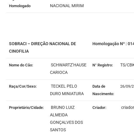
NACIONAL MIRIM
Homologado
SOBRACI – DIREÇÃO NACIONAL DE
Homologação Nº : 01
CINOFILIA
SCHWARTZ’HAUSE
TS/CB
Nome do Cão:
N° Registro:
CARIOCA
TECKEL PELO
Raça/Cor/Sexo:
Data de
26/09/
DURO MINIATURA
Nascimento:
BRUNO LUIZ
criado
Proprietário/Cidade:
Criador:
ALMEIDA
GONÇALVES DOS
SANTOS