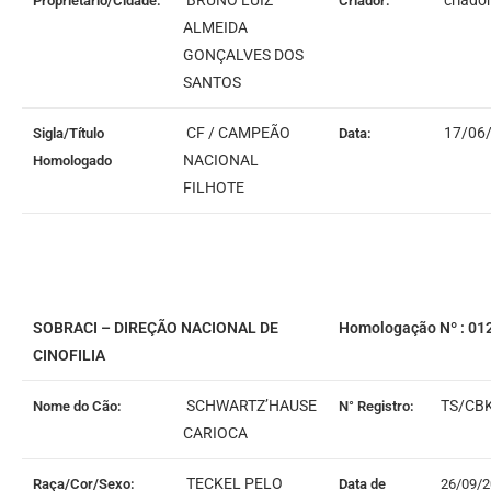
BRUNO LUIZ
criado
Proprietário/Cidade:
Criador:
ALMEIDA
GONÇALVES DOS
SANTOS
CF / CAMPEÃO
17/06
Sigla/Título
Data:
NACIONAL
Homologado
FILHOTE
SOBRACI – DIREÇÃO NACIONAL DE
Homologação Nº : 01
CINOFILIA
SCHWARTZ’HAUSE
TS/CB
Nome do Cão:
N° Registro:
CARIOCA
TECKEL PELO
Raça/Cor/Sexo:
Data de
26/09/