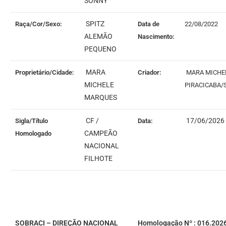
SONNY
SPITZ
Raça/Cor/Sexo:
Data de
22/08/2022
ALEMÃO
Nascimento:
PEQUENO
MARA
Proprietário/Cidade:
Criador:
MARA MICHE
MICHELE
PIRACICABA/
MARQUES
CF /
17/06/2026
Sigla/Título
Data:
CAMPEÃO
Homologado
NACIONAL
FILHOTE
SOBRACI – DIREÇÃO NACIONAL
Homologação Nº : 016.202