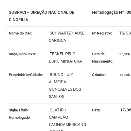
SOBRACI – DIREÇÃO NACIONAL DE
Homologação Nº : 0
CINOFILIA
SCHWARTZ’HAUSE
TS/CB
Nome do Cão:
N° Registro:
CARIOCA
TECKEL PELO
Raça/Cor/Sexo:
Data de
26/09/
DURO MINIATURA
Nascimento:
BRUNO LUIZ
criad
Proprietário/Cidade:
Criador:
ALMEIDA
GONÇALVES DOS
SANTOS
CLATJR /
17/06
Sigla/Título
Data:
CAMPEÃO
Homologado
LATINOAMERICANO