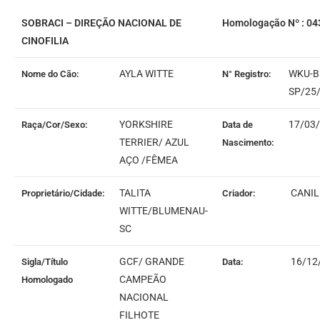
SOBRACI – DIREÇÃO NACIONAL DE
Homologação Nº : 04
CINOFILIA
AYLA WITTE
WKU-BR
Nome do Cão:
N° Registro:
SP/25
YORKSHIRE
17/03
Raça/Cor/Sexo:
Data de
TERRIER/ AZUL
Nascimento:
AÇO /FÊMEA
TALITA
CANIL
Proprietário/Cidade:
Criador:
WITTE/BLUMENAU-
SC
GCF/ GRANDE
16/12
Sigla/Título
Data:
CAMPEÃO
Homologado
NACIONAL
FILHOTE