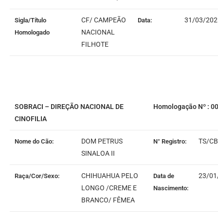
CF/ CAMPEÃO
31/03/202
Sigla/Título
Data:
NACIONAL
Homologado
FILHOTE
SOBRACI – DIREÇÃO NACIONAL DE
Homologação Nº : 0
CINOFILIA
DOM PETRUS
TS/CB
Nome do Cão:
N° Registro:
SINALOA II
CHIHUAHUA PELO
23/01
Raça/Cor/Sexo:
Data de
LONGO /CREME E
Nascimento:
BRANCO/ FÊMEA