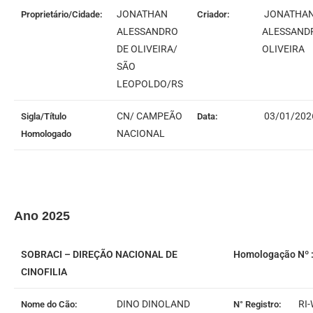
JONATHAN
JONATHA
Proprietário/Cidade:
Criador:
ALESSANDRO
ALESSAND
DE OLIVEIRA/
OLIVEIRA
SÃO
LEOPOLDO/RS
CN/ CAMPEÃO
03/01/202
Sigla/Título
Data:
NACIONAL
Homologado
Ano 2025
SOBRACI – DIREÇÃO NACIONAL DE
Homologação Nº :
CINOFILIA
DINO DINOLAND
RI-
Nome do Cão:
N° Registro: