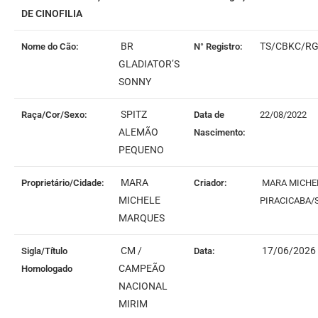
DE CINOFILIA
BR
TS/CBKC/RG
Nome do Cão:
N° Registro:
GLADIATOR’S
SONNY
SPITZ
Raça/Cor/Sexo:
Data de
22/08/2022
ALEMÃO
Nascimento:
PEQUENO
MARA
Proprietário/Cidade:
Criador:
MARA MICHE
MICHELE
PIRACICABA/
MARQUES
CM /
17/06/2026
Sigla/Título
Data:
CAMPEÃO
Homologado
NACIONAL
MIRIM