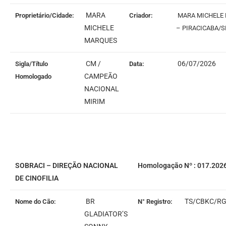
MARA
Proprietário/Cidade:
Criador:
MARA MICHELE
MICHELE
– PIRACICABA/S
MARQUES
CM /
06/07/2026
Sigla/Título
Data:
CAMPEÃO
Homologado
NACIONAL
MIRIM
SOBRACI – DIREÇÃO NACIONAL
Homologação Nº : 017.202
DE CINOFILIA
BR
TS/CBKC/RG
Nome do Cão:
N° Registro:
GLADIATOR’S