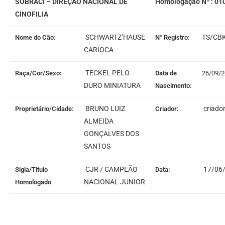
SOBRACI – DIREÇÃO NACIONAL DE
Homologação Nº : 01
CINOFILIA
SCHWARTZ’HAUSE
TS/CB
Nome do Cão:
N° Registro:
CARIOCA
TECKEL PELO
Raça/Cor/Sexo:
Data de
26/09/
DURO MINIATURA
Nascimento:
BRUNO LUIZ
criado
Proprietário/Cidade:
Criador:
ALMEIDA
GONÇALVES DOS
SANTOS
CJR / CAMPEÃO
17/06
Sigla/Título
Data:
NACIONAL JUNIOR
Homologado