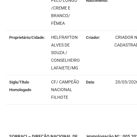
PELO LONGO
Nascimento:
/CREME E
BRANCO/
FÊMEA
HELFRAYTON
CRIADOR 
Proprietário/Cidade:
Criador:
ALVES DE
CADASTRA
SOUZA /
CONSELHEIRO
LAFAIETE/MG
CF/ CAMPEÃO
20/03/202
Sigla/Título
Data:
NACIONAL
Homologado
FILHOTE
SOBRACI – DIREÇÃO NACIONAL DE
Homologação Nº : 005.20