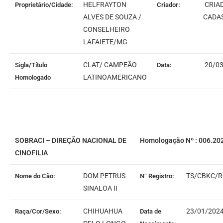
HELFRAYTON
CRIA
Proprietário/Cidade:
Criador:
ALVES DE SOUZA /
CADA
CONSELHEIRO
LAFAIETE/MG
CLAT/ CAMPEÃO
20/03
Sigla/Título
Data:
LATINOAMERICANO
Homologado
SOBRACI – DIREÇÃO NACIONAL DE
Homologação Nº : 006.20
CINOFILIA
DOM PETRUS
TS/CBKC/R
Nome do Cão:
N° Registro:
SINALOA II
CHIHUAHUA
23/01/202
Raça/Cor/Sexo:
Data de