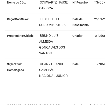
SCHWARTZ’HAUSE
TS/CB
Nome do Cão:
N° Registro:
CARIOCA
TECKEL PELO
Raça/Cor/Sexo:
Data de
26/09/
DURO MINIATURA
Nascimento:
BRUNO LUIZ
criado
Proprietário/Cidade:
Criador:
ALMEIDA
GONÇALVES DOS
SANTOS
GCJR / GRANDE
17/06
Sigla/Título
Data:
CAMPEÃO
Homologado
NACIONAL JUNIOR