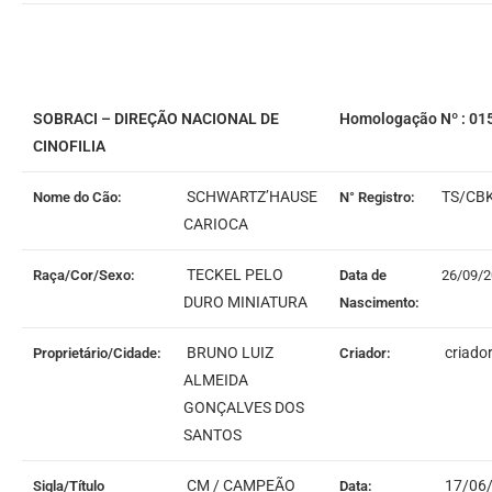
SOBRACI – DIREÇÃO NACIONAL DE
Homologação Nº : 01
CINOFILIA
SCHWARTZ’HAUSE
TS/CB
Nome do Cão:
N° Registro:
CARIOCA
TECKEL PELO
Raça/Cor/Sexo:
Data de
26/09/
DURO MINIATURA
Nascimento:
BRUNO LUIZ
criado
Proprietário/Cidade:
Criador:
ALMEIDA
GONÇALVES DOS
SANTOS
CM / CAMPEÃO
17/06
Sigla/Título
Data: