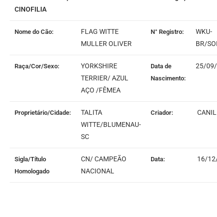
CINOFILIA
FLAG WITTE
WKU-
Nome do Cão:
N° Registro:
MULLER OLIVER
BR/SO
YORKSHIRE
25/09
Raça/Cor/Sexo:
Data de
TERRIER/ AZUL
Nascimento:
AÇO /FÊMEA
TALITA
CANIL
Proprietário/Cidade:
Criador:
WITTE/BLUMENAU-
SC
CN/ CAMPEÃO
16/12
Sigla/Título
Data:
NACIONAL
Homologado