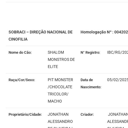
SOBRACI – DIREÇÃO NACIONAL DE
Homologação Nº : 00420
CINOFILIA
SHALOM
IBC/RG/20
Nome do Cão:
N° Registro:
MONSTROS DE
ELITE
PIT MONSTER
05/02/202
Raça/Cor/Sexo:
Data de
/CHOCOLATE
Nascimento:
TRICOLOR/
MACHO
JONATHAN
JONATHA
Proprietário/Cidade:
Criador:
ALESSANDRO
ALESSAND