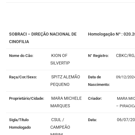
SOBRACI – DIREÇÃO NACIONAL DE
Homologação Nº : 020.
CINOFILIA
KION OF
CBKC/RG
Nome do Cão:
N° Registro:
SILVERTIP
SPITZ ALEMÃO
Raça/Cor/Sexo:
Data de
09/12/202
PEQUENO
Nascimento:
MARA MICHELE
Proprietário/Cidade:
Criador:
MARA MI
MARQUES
– PIRACIC
CSUL /
06/07/2
Sigla/Título
Data:
CAMPEÃO
Homologado
MIRIM