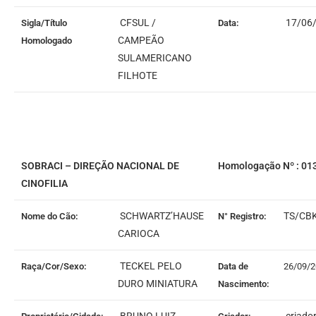
CFSUL /
17/06
Sigla/Título
Data:
CAMPEÃO
Homologado
SULAMERICANO
FILHOTE
SOBRACI – DIREÇÃO NACIONAL DE
Homologação Nº : 01
CINOFILIA
SCHWARTZ’HAUSE
TS/CB
Nome do Cão:
N° Registro:
CARIOCA
TECKEL PELO
Raça/Cor/Sexo:
Data de
26/09/
DURO MINIATURA
Nascimento: