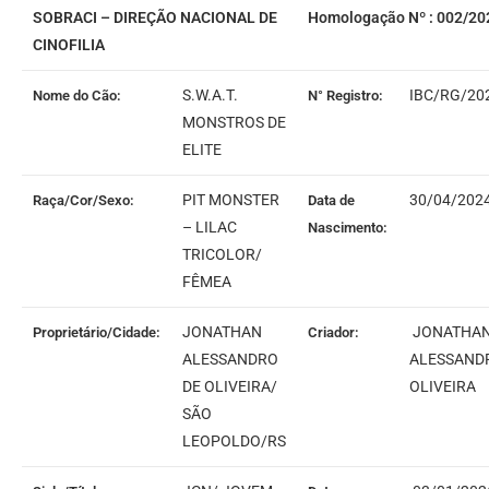
SOBRACI – DIREÇÃO NACIONAL DE
Homologação Nº : 002/20
CINOFILIA
S.W.A.T.
IBC/RG/20
Nome do Cão:
N° Registro:
MONSTROS DE
ELITE
PIT MONSTER
30/04/202
Raça/Cor/Sexo:
Data de
– LILAC
Nascimento:
TRICOLOR/
FÊMEA
JONATHAN
JONATHA
Proprietário/Cidade:
Criador:
ALESSANDRO
ALESSAND
DE OLIVEIRA/
OLIVEIRA
SÃO
LEOPOLDO/RS