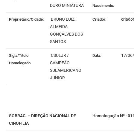
DURO MINIATURA
Nascimento:
BRUNO LUIZ
criado
Proprietário/Cidade:
Criador:
ALMEIDA
GONÇALVES DOS
SANTOS
CSULJR /
17/06
Sigla/Título
Data:
CAMPEÃO
Homologado
SULAMERICANO
JUNIOR
SOBRACI – DIREÇÃO NACIONAL DE
Homologação Nº : 01
CINOFILIA