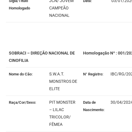
JCN/ JOVEM
03/01/202
Sigla/Título
Data:
CAMPEÃO
Homologado
NACIONAL
SOBRACI – DIREÇÃO NACIONAL DE
Homologação Nº : 001/20
CINOFILIA
S.W.A.T.
IBC/RG/20
Nome do Cão:
N° Registro:
MONSTROS DE
ELITE
PIT MONSTER
30/04/202
Raça/Cor/Sexo:
Data de
– LILAC
Nascimento:
TRICOLOR/
FÊMEA