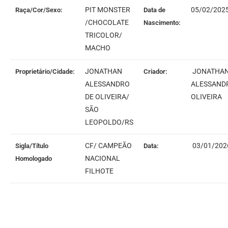
PIT MONSTER
05/02/202
Raça/Cor/Sexo:
Data de
/CHOCOLATE
Nascimento:
TRICOLOR/
MACHO
JONATHAN
JONATHA
Proprietário/Cidade:
Criador:
ALESSANDRO
ALESSAND
DE OLIVEIRA/
OLIVEIRA
SÃO
LEOPOLDO/RS
CF/ CAMPEÃO
03/01/202
Sigla/Título
Data:
NACIONAL
Homologado
FILHOTE