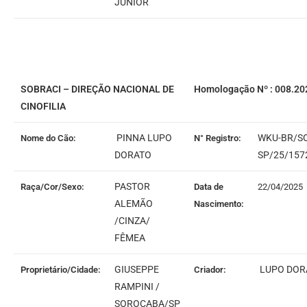
JUNIOR
SOBRACI – DIREÇÃO NACIONAL DE
Homologação Nº : 008.20
CINOFILIA
PINNA LUPO
WKU-BR/S
Nome do Cão:
N° Registro:
DORATO
SP/25/157
PASTOR
Raça/Cor/Sexo:
Data de
22/04/2025
ALEMÃO
Nascimento:
/CINZA/
FÊMEA
GIUSEPPE
LUPO DOR
Proprietário/Cidade:
Criador:
RAMPINI /
SOROCABA/SP