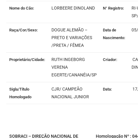
LORBEERE DINOLAND
RI-
Nome do Cão:
N° Registro:
SP
DOGUE ALEMÃO –
05
Raça/Cor/Sexo:
Data de
PRETO E VARIAÇÕES
Nascimento:
/PRETA / FÊMEA
RUTH INGEBORG
CA
Proprietário/Cidade:
Criador:
VERENA
DI
EGERTE/CANANÉIA/SP
CJR/ CAMPEÃO
17
Sigla/Título
Data:
NACIONAL JUNIOR
Homologado
SOBRACI – DIREÇÃO NACIONAL DE
Homologação Nº : 04