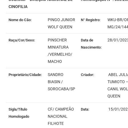
CINOFILIA
PINGO JUNIOR
WKU-BR/OF
Nome do Cão:
N° Registro:
WOLF QUEEN
MG/24/14
PINSCHER
28/01/202
Raça/Cor/Sexo:
Data de
MINIATURA
Nascimento:
/VERMELHO/
MACHO
SANDRO
ABEL JUL
Proprietário/Cidade:
Criador:
BIASIN /
TUMIOTO 
SOROCABA/SP
CANIL WO
QUEEN
CF/ CAMPEÃO
15/01/202
Sigla/Título
Data:
NACIONAL
Homologado
FILHOTE